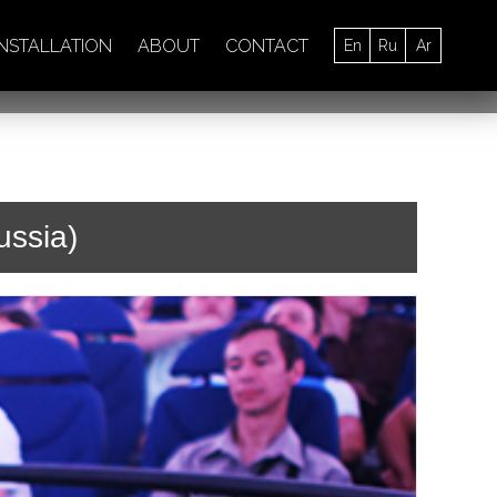
INSTALLATION
ABOUT
CONTACT
En
Ru
Ar
ussia)