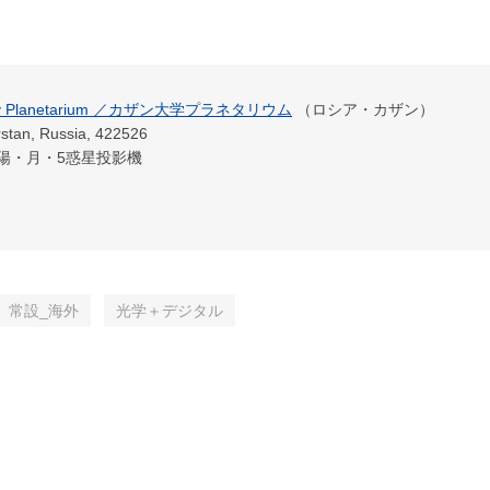
ersity Planetarium ／カザン大学プラネタリウム
（ロシア・カザン）
stan, Russia, 422526
小型太陽・月・5惑星投影機
常設_海外
光学＋デジタル