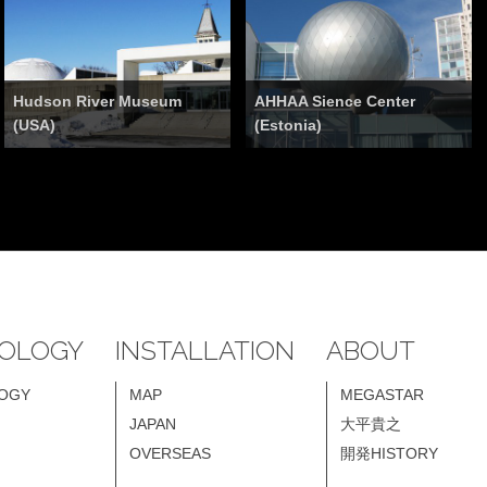
Hudson River Museum
AHHAA Sience Center
(USA)
(Estonia)
OLOGY
INSTALLATION
ABOUT
OGY
MAP
MEGASTAR
JAPAN
大平貴之
OVERSEAS
開発HISTORY