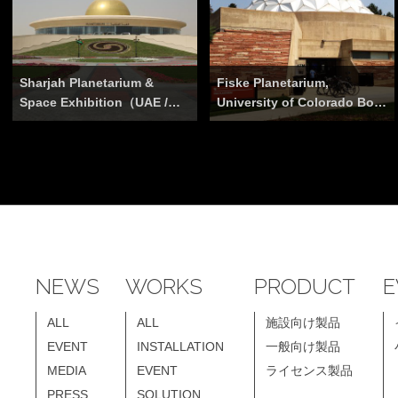
Sharjah Planetarium &
Fiske Planetarium,
Space Exhibition（UAE /…
University of Colorado Bo…
NEWS
WORKS
PRODUCT
E
ALL
ALL
施設向け製品
EVENT
INSTALLATION
一般向け製品
MEDIA
EVENT
ライセンス製品
PRESS
SOLUTION